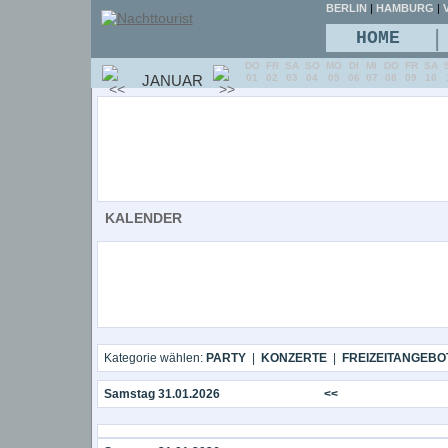
BERLIN
|
HAMBURG
|
V
|
HOME
DO
FR
SA
SO
MO
DI
MI
DO
FR
SA
JANUAR
01
02
03
04
05
06
07
08
09
10
KALENDER
Kategorie wählen:
PARTY
|
KONZERTE
|
FREIZEITANGEBO
Samstag 31.01.2026
<<