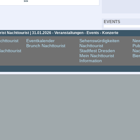
>>
EVENTS
st Nachttourist | 31.01.2026 - Veranstaltungen - Events - Konzerte
chttourist
Eventkalender
Sehenswürdigkeiten
New
Brunch Nachttourist
Nachttourist
Pub
achttourist
Stadtfest Dresden
Nac
Mein Nachttourist
Bie
Information