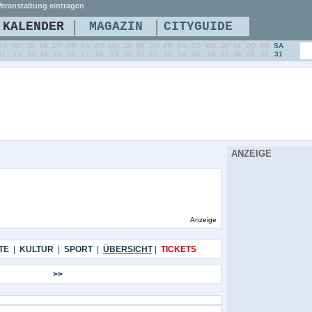
eranstaltung eintragen
|
|
KALENDER
MAGAZIN
CITYGUIDE
SO
MO
DI
MI
DO
FR
SA
SO
MO
DI
MI
DO
FR
SA
SO
MO
DI
MI
DO
FR
SA
11
12
13
14
15
16
17
18
19
20
21
22
23
24
25
26
27
28
29
30
31
ANZEIGE
Anzeige
TE
|
KULTUR
|
SPORT
|
ÜBERSICHT
|
TICKETS
>>