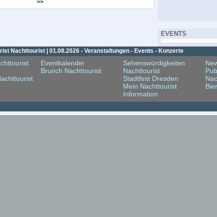
>>
EVENTS
st Nachttourist | 01.08.2026 - Veranstaltungen - Events - Konzerte
chttourist
Eventkalender
Sehenswürdigkeiten
New
Brunch Nachttourist
Nachttourist
Pub
achttourist
Stadtfest Dresden
Nac
Mein Nachttourist
Bie
Information