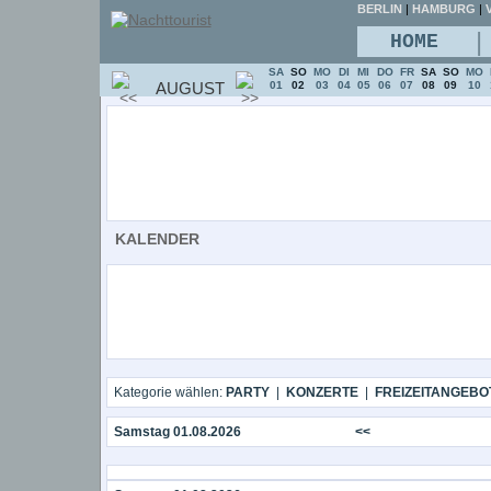
BERLIN
|
HAMBURG
|
V
|
HOME
SA
SO
MO
DI
MI
DO
FR
SA
SO
MO
AUGUST
01
02
03
04
05
06
07
08
09
10
KALENDER
Kategorie wählen:
PARTY
|
KONZERTE
|
FREIZEITANGEBO
Samstag 01.08.2026
<<