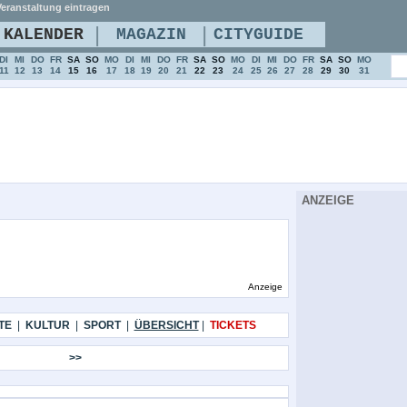
eranstaltung eintragen
|
|
KALENDER
MAGAZIN
CITYGUIDE
DI
MI
DO
FR
SA
SO
MO
DI
MI
DO
FR
SA
SO
MO
DI
MI
DO
FR
SA
SO
MO
11
12
13
14
15
16
17
18
19
20
21
22
23
24
25
26
27
28
29
30
31
ANZEIGE
Anzeige
TE
|
KULTUR
|
SPORT
|
ÜBERSICHT
|
TICKETS
>>