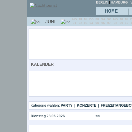
BERLIN
|
HAMBURG
|
V
|
HOME
MO
DI
MI
DO
FR
SA
SO
MO
DI
MI
JUNI
01
02
03
04
05
06
07
08
09
10
KALENDER
Kategorie wählen:
PARTY
|
KONZERTE
|
FREIZEITANGEBO
Dienstag 23.06.2026
<<