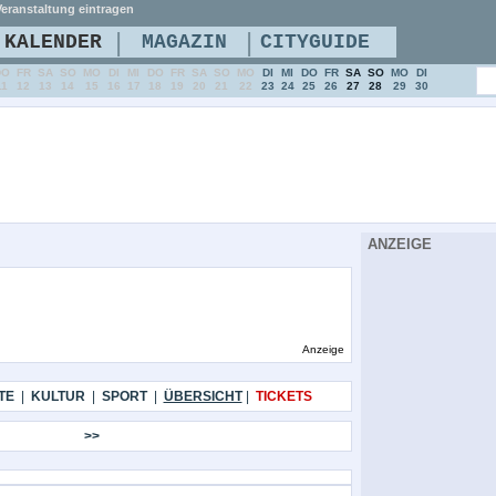
eranstaltung eintragen
|
|
KALENDER
MAGAZIN
CITYGUIDE
DO
FR
SA
SO
MO
DI
MI
DO
FR
SA
SO
MO
DI
MI
DO
FR
SA
SO
MO
DI
11
12
13
14
15
16
17
18
19
20
21
22
23
24
25
26
27
28
29
30
ANZEIGE
Anzeige
TE
|
KULTUR
|
SPORT
|
ÜBERSICHT
|
TICKETS
>>