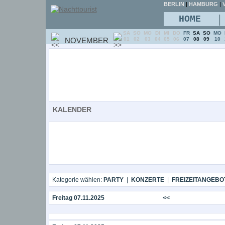
BERLIN
|
HAMBURG
|
V
|
HOME
SA
SO
MO
DI
MI
DO
FR
SA
SO
MO
NOVEMBER
01
02
03
04
05
06
07
08
09
10
KALENDER
Kategorie wählen:
PARTY
|
KONZERTE
|
FREIZEITANGEBO
Freitag 07.11.2025
<<