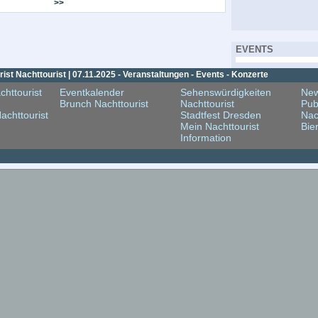
>>
EVENTS
st Nachttourist | 07.11.2025 - Veranstaltungen - Events - Konzerte
chttourist
Eventkalender
Sehenswürdigkeiten
New
Brunch Nachttourist
Nachttourist
Pub
achttourist
Stadtfest Dresden
Nac
Mein Nachttourist
Bie
Information