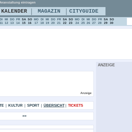
eranstaltung eintragen
|
|
KALENDER
MAGAZIN
CITYGUIDE
DI
MI
DO
FR
SA
SO
MO
DI
MI
DO
FR
SA
SO
MO
DI
MI
DO
FR
SA
SO
11
12
13
14
15
16
17
18
19
20
21
22
23
24
25
26
27
28
29
30
ANZEIGE
Anzeige
TE
|
KULTUR
|
SPORT
|
ÜBERSICHT
|
TICKETS
>>