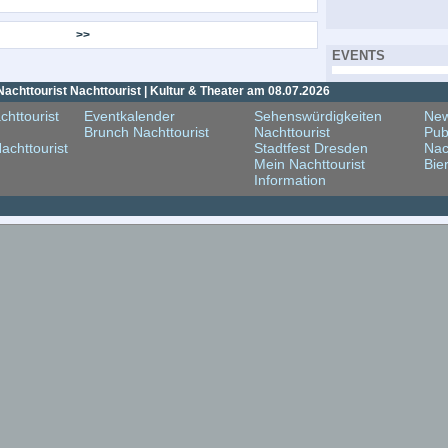
>>
EVENTS
achttourist Nachttourist | Kultur & Theater am 08.07.2026
chttourist
Eventkalender
Sehenswürdigkeiten
New
Brunch Nachttourist
Nachttourist
Pub
achttourist
Stadtfest Dresden
Nac
Mein Nachttourist
Bie
Information