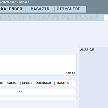
eranstaltung eintragen
|
|
KALENDER
MAGAZIN
CITYGUIDE
DI
MI
DO
FR
SA
SO
MO
DI
MI
DO
FR
SA
SO
MO
DI
MI
DO
FR
SA
SO
MO
11
12
13
14
15
16
17
18
19
20
21
22
23
24
25
26
27
28
29
30
31
ANZEIGE
Anzeige
TE
|
KULTUR
|
SPORT
|
ÜBERSICHT
|
TICKETS
>>