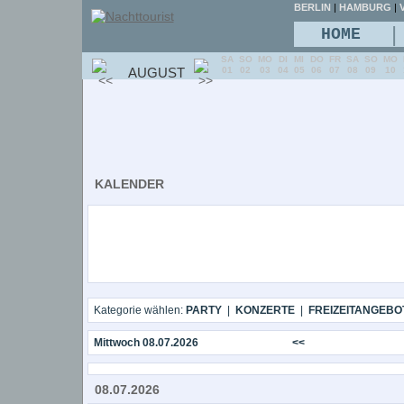
BERLIN
|
HAMBURG
|
V
|
HOME
SA
SO
MO
DI
MI
DO
FR
SA
SO
MO
AUGUST
01
02
03
04
05
06
07
08
09
10
KALENDER
Kategorie wählen:
PARTY
|
KONZERTE
|
FREIZEITANGEBO
Mittwoch 08.07.2026
<<
08.07.2026