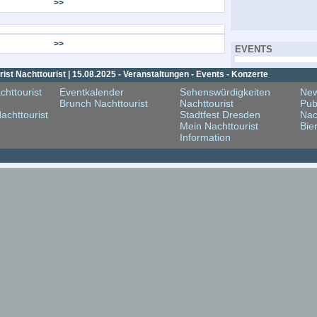
>>
>>
EVENTS
st Nachttourist | 15.08.2025 - Veranstaltungen - Events - Konzerte
chttourist
Eventkalender
Sehenswürdigkeiten
New
Brunch Nachttourist
Nachttourist
Pub
achttourist
Stadtfest Dresden
Nac
Mein Nachttourist
Bie
Information