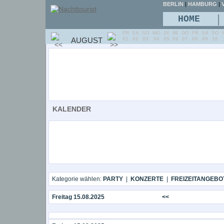
BERLIN
|
HAMBURG
|
V
|
HOME
FR
SA
SO
MO
DI
MI
DO
FR
SA
SO
AUGUST
01
02
03
04
05
06
07
08
09
10
KALENDER
Kategorie wählen:
PARTY
|
KONZERTE
|
FREIZEITANGEBO
Freitag 15.08.2025
<<