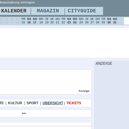
eranstaltung eintragen
|
|
KALENDER
MAGAZIN
CITYGUIDE
MO
DI
MI
DO
FR
SA
SO
MO
DI
MI
DO
FR
SA
SO
MO
DI
MI
DO
FR
SA
SO
11
12
13
14
15
16
17
18
19
20
21
22
23
24
25
26
27
28
29
30
31
ANZEIGE
Anzeige
TE
|
KULTUR
|
SPORT
|
ÜBERSICHT
|
TICKETS
>>