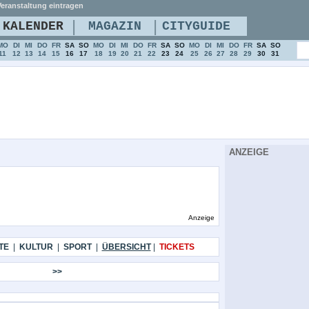
eranstaltung eintragen
|
|
KALENDER
MAGAZIN
CITYGUIDE
MO
DI
MI
DO
FR
SA
SO
MO
DI
MI
DO
FR
SA
SO
MO
DI
MI
DO
FR
SA
SO
11
12
13
14
15
16
17
18
19
20
21
22
23
24
25
26
27
28
29
30
31
ANZEIGE
Anzeige
TE
|
KULTUR
|
SPORT
|
ÜBERSICHT
|
TICKETS
>>