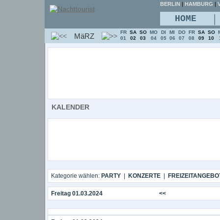
BERLIN
|
HAMBURG
|
V
|
HOME
FR
SA
SO
MO
DI
MI
DO
FR
SA
SO
MäRZ
01
02
03
04
05
06
07
08
09
10
KALENDER
Kategorie wählen:
PARTY
|
KONZERTE
|
FREIZEITANGEBO
Freitag 01.03.2024
<<