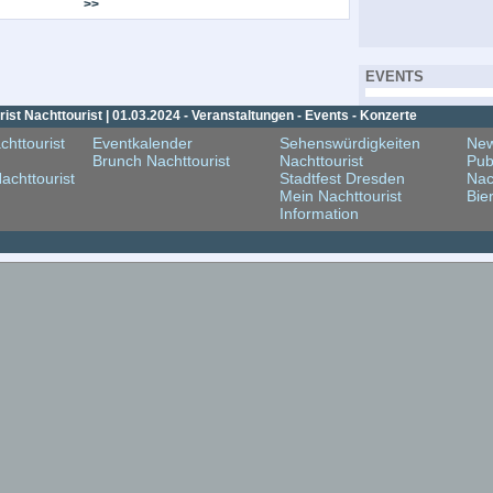
>>
EVENTS
st Nachttourist | 01.03.2024 - Veranstaltungen - Events - Konzerte
chttourist
Eventkalender
Sehenswürdigkeiten
New
Brunch Nachttourist
Nachttourist
Pub
achttourist
Stadtfest Dresden
Nac
Mein Nachttourist
Bie
Information