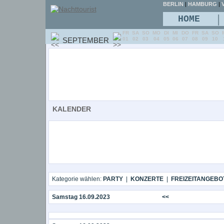
BERLIN
|
HAMBURG
|
V
|
HOME
FR
SA
SO
MO
DI
MI
DO
FR
SA
SO
SEPTEMBER
01
02
03
04
05
06
07
08
09
10
KALENDER
Kategorie wählen:
PARTY
|
KONZERTE
|
FREIZEITANGEBO
Samstag 16.09.2023
<<