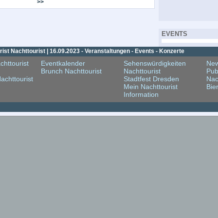
>>
EVENTS
st Nachttourist | 16.09.2023 - Veranstaltungen - Events - Konzerte
chttourist
Eventkalender
Sehenswürdigkeiten
New
Brunch Nachttourist
Nachttourist
Pub
achttourist
Stadtfest Dresden
Nac
Mein Nachttourist
Bie
Information