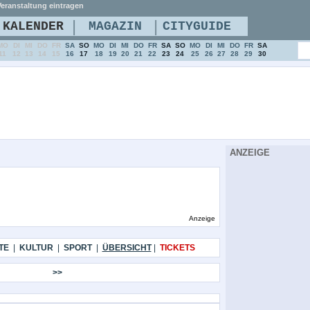
eranstaltung eintragen
|
|
KALENDER
MAGAZIN
CITYGUIDE
MO
DI
MI
DO
FR
SA
SO
MO
DI
MI
DO
FR
SA
SO
MO
DI
MI
DO
FR
SA
11
12
13
14
15
16
17
18
19
20
21
22
23
24
25
26
27
28
29
30
ANZEIGE
Anzeige
TE
|
KULTUR
|
SPORT
|
ÜBERSICHT
|
TICKETS
>>